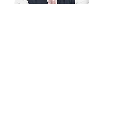
Napište mi zprávu!
Jméno
*
Příjmení
*
Email
*
Telefon
Napište nám krátkou zprávu ...