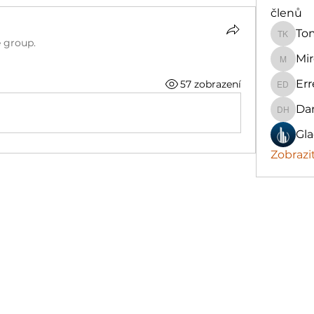
členů
To
Tomáš 
e group.
Mir
Mirosla
Err
57 zobrazení
Erre De
Dan
Daniela
Gla
Zobrazi