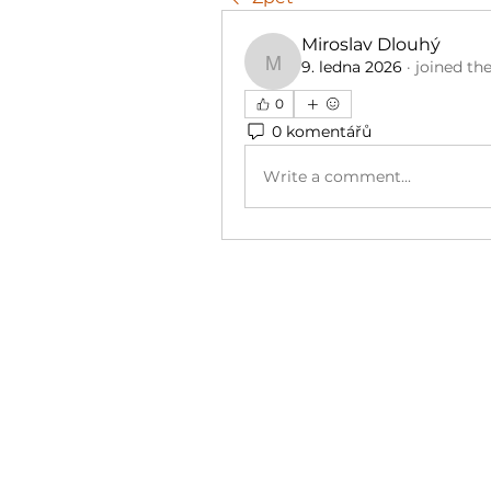
Miroslav Dlouhý
9. ledna 2026
·
joined th
Miroslav Dlouhý
0
0 komentářů
Write a comment...