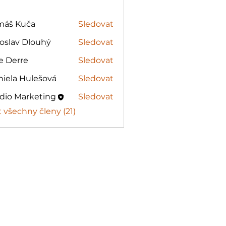
máš Kuča
Sledovat
Kuča
oslav Dlouhý
Sledovat
v Dlouhý
e Derre
Sledovat
rre
iela Hulešová
Sledovat
 Hulešová
dio Marketing
Sledovat
t všechny členy (21)