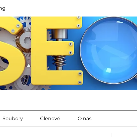
ng
Soubory
Členové
O nás