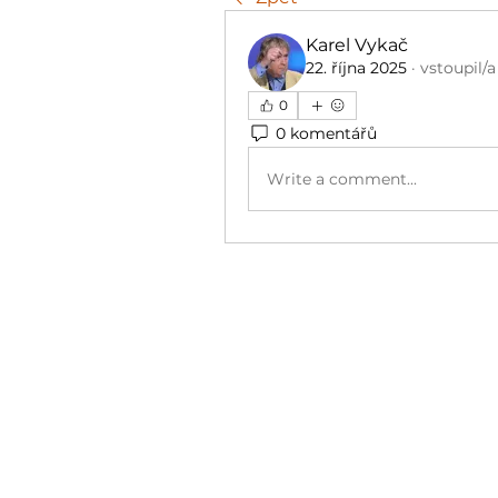
Karel Vykač
22. října 2025
·
vstoupil/a
0
0 komentářů
Write a comment...