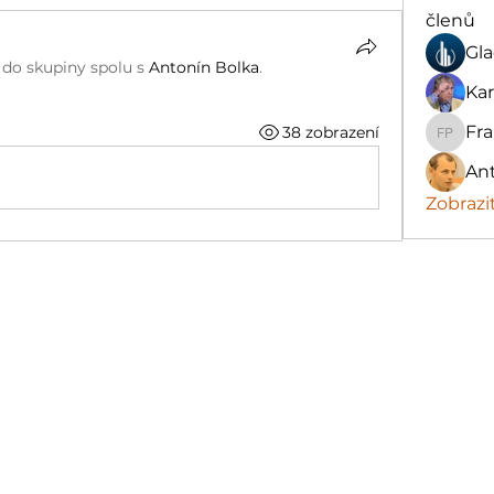
členů
Gla
 do skupiny spolu s
Antonín Bolka
.
Kar
Fra
38 zobrazení
Františ
An
Zobrazi