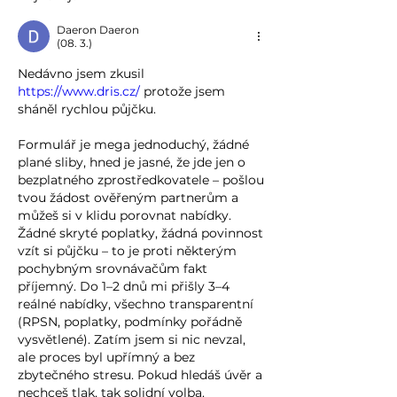
Daeron Daeron
(08. 3.)
Nedávno jsem zkusil 
https://www.dris.cz/
 protože jsem 
sháněl rychlou půjčku.
Formulář je mega jednoduchý, žádné 
plané sliby, hned je jasné, že jde jen o 
bezplatného zprostředkovatele – pošlou 
tvou žádost ověřeným partnerům a 
můžeš si v klidu porovnat nabídky. 
Žádné skryté poplatky, žádná povinnost 
vzít si půjčku – to je proti některým 
pochybným srovnávačům fakt 
příjemný. Do 1–2 dnů mi přišly 3–4 
reálné nabídky, všechno transparentní 
(RPSN, poplatky, podmínky pořádně 
vysvětlené). Zatím jsem si nic nevzal, 
ale proces byl upřímný a bez 
zbytečného stresu. Pokud hledáš úvěr a 
nechceš tlak, tak solidní volba. 