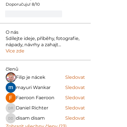
Doporučuju! 8/10
To se mi líbí
Reagovat
O nás
Sdílejte ideje, příběhy, fotografie,
nápady, návrhy a zahajt
...
Více zde
členů
Filip je nácek
Sledovat
mayuri Wankar
Sledovat
Faeroon Faeroon
Sledovat
Daniel Richter
Sledovat
Daniel Richter
disam disam
Sledovat
disam disam
Zobrazit všechny členy (23)