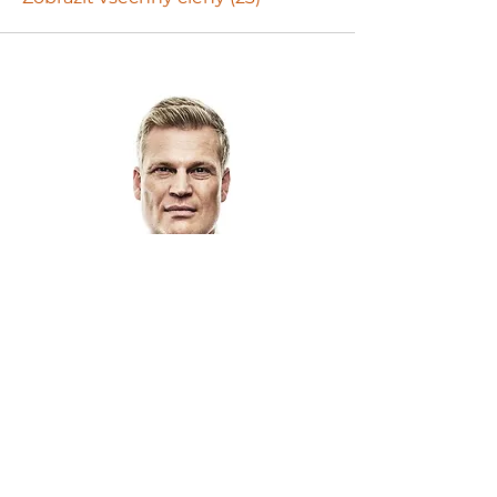
Napište mi zprávu!
Jméno
*