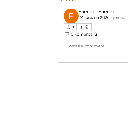
Faeroon Faeroon
24. března 2026
·
joined 
0
0 komentářů
Write a comment...