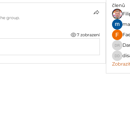
členů
Fil
the group.
ma
Fa
7 zobrazení
Dan
Daniel 
di
disam 
Zobrazi