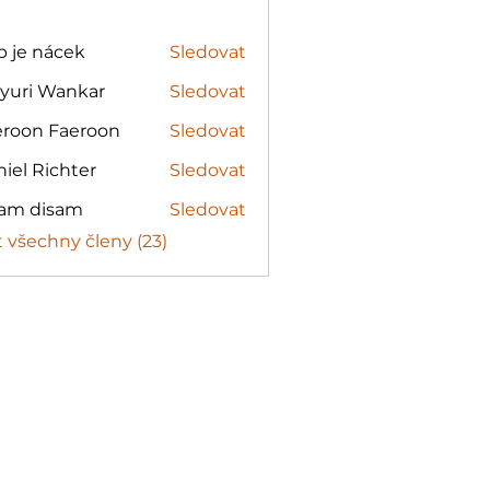
ip je nácek
Sledovat
yuri Wankar
Sledovat
eroon Faeroon
Sledovat
iel Richter
Sledovat
Richter
sam disam
Sledovat
disam
t všechny členy (23)