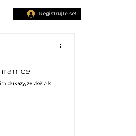
b »
Registrujte se!
0
ranice
m důkazy, že došlo k