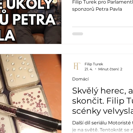
Filip Turek pro Parlamen
sponzorů Petra Pavla
Filip Turek
21. 4.
Minut čtení: 2
Domácí
Skvělý herec, 
skončit. Filip T
scénky velvys
Pavlem
Další díl seriálu Motoristé 
je na světě. Tentokrát se 