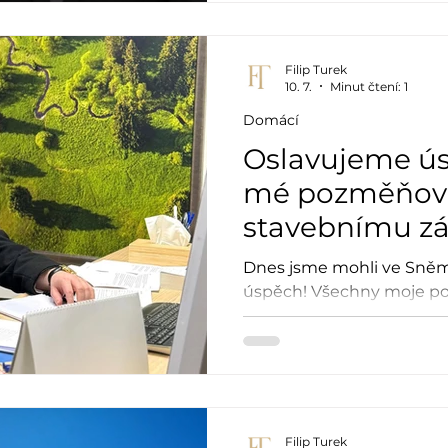
Filip Turek
10. 7.
Minut čtení: 1
Domácí
Oslavujeme ú
mé pozměňova
stavebnímu z
schváleny
Dnes jsme mohli ve Sněm
úspěch! Všechny moje p
stavebnímu zákonu prošl
Filip Turek