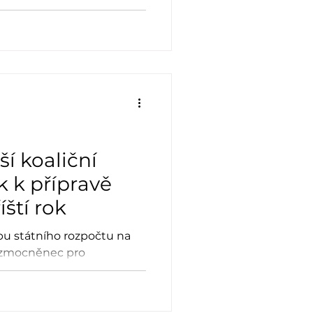
nistrovi, ale kvůli peru v
uje, že moment s nepíšící
Petrem Pavlem nepůsobil
ského velvyslance si kopl
zkaz, že by v diplomacii
ší koaliční
ek k přípravě
ští rok
obu státního rozpočtu na
í zmocněnec pro
en Deal Filip Turek,
ě a jejich čestný
í koaliční střet,“ odhadl.