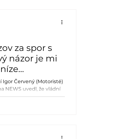
řekl k přípravě státního
ré se podle něj řeší na
ru.
ov za spor s
ý názor je mi
eníze
í Igor Červený (Motoristé)
a NEWS uvedl, že vládní
 a klimatickou politiku
risty) žádné krytí resortu