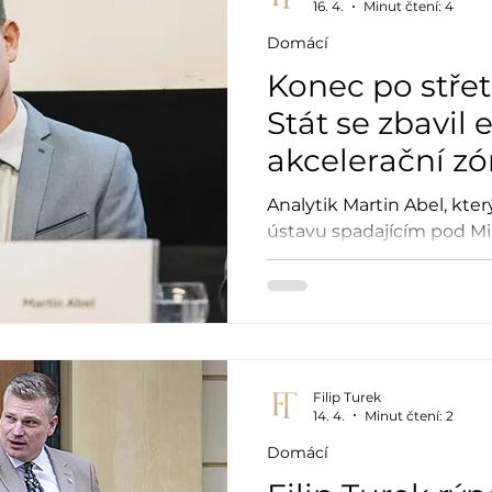
16. 4.
Minut čtení: 4
Domácí
Konec po stře
Stát se zbavil 
akcelerační z
Analytik Martin Abel, kte
ústavu spadajícím pod Mi
prostředí, přišel o svoje m
souvisí s diskuzí s Filipe
Turkovy výroky za nesmys
Filip Turek
14. 4.
Minut čtení: 2
Domácí