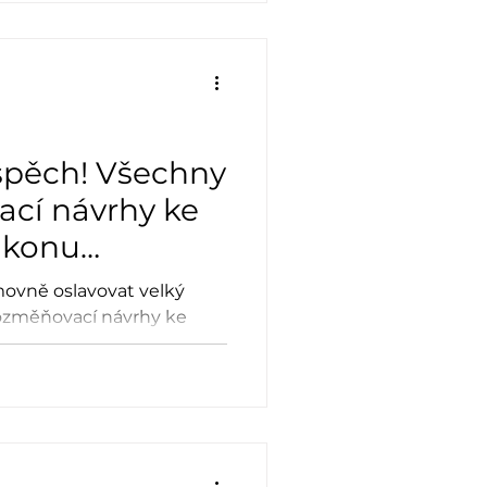
spěch! Všechny
cí návrhy ke
ákonu
ovně oslavovat velký
ozměňovací návrhy ke
y.