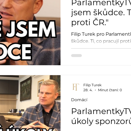
ParlamentkyTV
jsem škůdce. Ti
proti ČR."
Filip Turek pro Parlament
škůdce. Ti, co pracují proti
Filip Turek
28. 4.
Minut čtení: 0
Domácí
ParlamentkyTV
úkoly sponzor