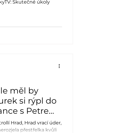
tkyTV: Skutečné úkoly
ale měl by
urek si rýpl do
lance s Petrem
trollí Hrad, Hrad vrací úder,
nerozjela přestřelka kvůli