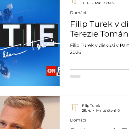
16. 6.
Minut čtení: 1
Domácí
Filip Turek v di
Terezie Tománk
Filip Turek v diskusi v Par
2026
Filip Turek
29. 4.
Minut čtení: 0
Domácí