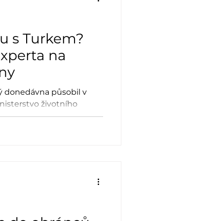
tu s Turkem?
experta na
óny
rý donedávna působil v
nisterstvo životního
ísto a má za to, že to
m Turkem. V té Abel označil
ly.