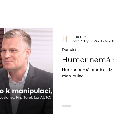
Auta
Články »
Videa »
Fanklu
Filip Turek
před 3 dny
Minut čtení: 
Domácí
Humor nemá h
Humor nemá hranice... Má
manipulaci...