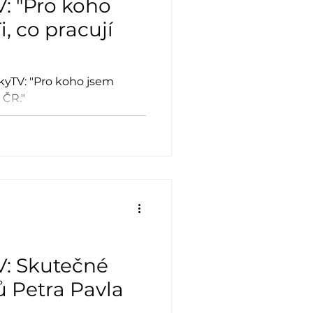
: "Pro koho
, co pracují
kyTV: "Pro koho jsem
 ČR."
: Skutečné
ů Petra Pavla