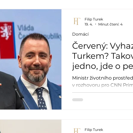
„Zatím jsou tři varianty,“ 
rozpočtu na příští rok, kte
úrovni rozpočtového výbo
Filip Turek
19. 4.
Minut čtení: 4
Domácí
Červený: Vyhaz
Turkem? Takov
jedno, jde o p
ministerstva
Ministr životního prostřed
v rozhovoru pro CNN Prim
zmocněnec pro Green Deal
Filip Turek (nestr. za Moto
nepotřebuje.
Filip Turek