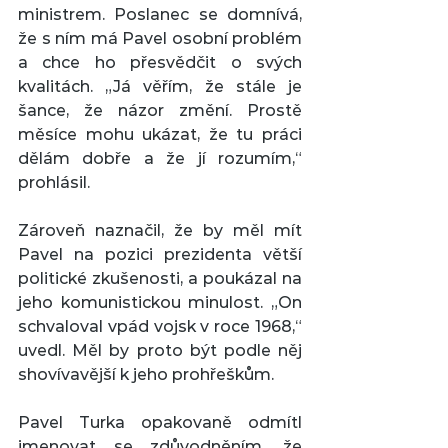
ministrem. Poslanec se domnívá, 
že s ním má Pavel osobní problém 
a chce ho přesvědčit o svých 
kvalitách. „Já věřím, že stále je 
šance, že názor změní. Prostě 
měsíce mohu ukázat, že tu práci 
dělám dobře a že jí rozumím,“ 
prohlásil.
Zároveň naznačil, že by měl mít 
Pavel na pozici prezidenta větší 
politické zkušenosti, a poukázal na 
jeho komunistickou minulost. „On 
schvaloval vpád vojsk v roce 1968,“ 
uvedl. Měl by proto být podle něj 
shovívavější k jeho prohřeškům.
Pavel Turka opakovaně odmítl 
jmenovat se zdůvodněním, že 