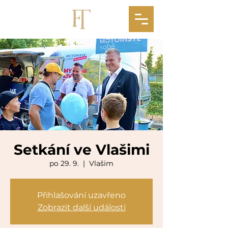
Setkání ve Vlašimi
po 29. 9.
  |  
Vlašim
Přihlašování uzavřeno
Zobrazit další události