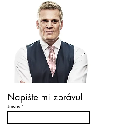
Napište mi zprávu!
Jméno
*
Příjmení
*