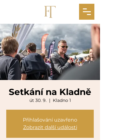
Setkání na Kladně
út 30. 9.
  |  
Kladno 1
Přihlašování uzavřeno
Zobrazit další události